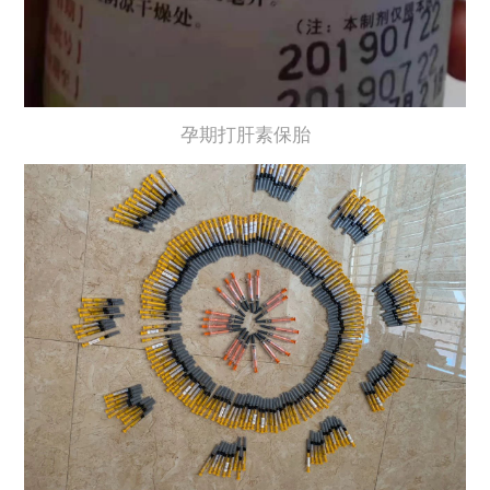
孕期打肝素保胎