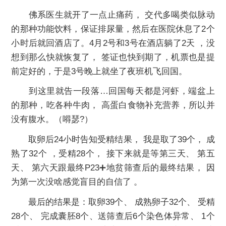
佛系医生就开了一点止痛药， 交代多喝类似脉动
的那种功能饮料，保证排尿量，然后在医院休息了2个
小时后就回酒店了。4月2号和3号在酒店躺了2天 ，没
想到那么快就恢复了， 签证也快到期了，机票也是提
前定好的，于是3号晚上就坐了夜班机飞回国。
到这里就告一段落…回国每天都是河虾，端盆上
的那种，吃各种牛肉， 高蛋白食物补充营养，所以并
没有腹水。（嘚瑟?）
取卵后24小时告知受精结果， 我是取了39个， 成
熟了32个 ，受精28个， 接下来就是等第三天、 第五
天、 第六天跟最终P23➕地贫筛查后的最终结果， 因
为第一次没啥感觉盲目的自信了 。
最后的结果是：取卵39个、 成熟卵子32个、 受精
28个、 完成囊胚8个、送筛查后6个染色体异常、 1个