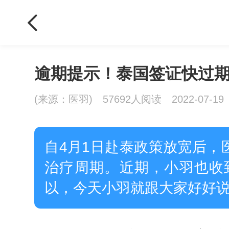
逾期提示！泰国签证快过
(来源：医羽)
57692人阅读
2022-07-19
自4月1日赴泰政策放宽后
治疗周期。近期，小羽也收
以，今天小羽就跟大家好好